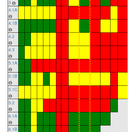
3
4.1A
4.1B
4.2
4.3
5.1A
5.1B
5.1C
5.2
6.1A
6.1B