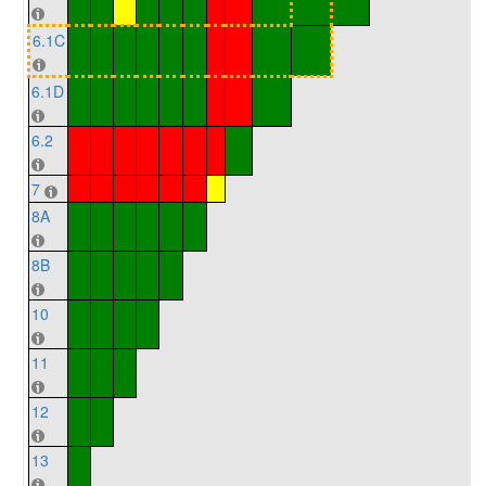
6.1C
6.1D
6.2
7
8A
8B
10
11
12
13