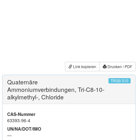
Link kopieren
Drucken / PDF
Quaternäre
TRGS 510
Ammoniumverbindungen, Tri-C8-10-
alkylmethyl-, Chloride
CAS-Nummer
63393-96-4
UN/NA/DOT/IMO
—