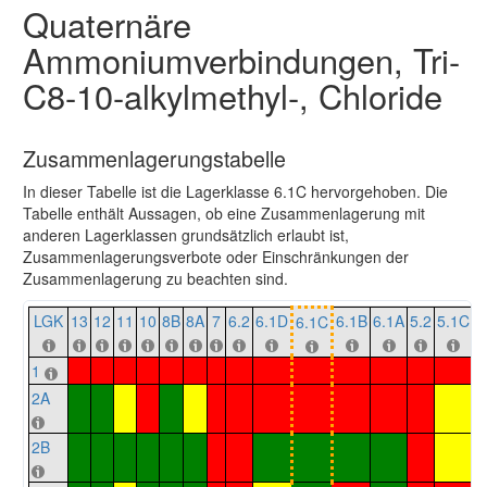
Quaternäre
Ammoniumverbindungen, Tri-
C8-10-alkylmethyl-, Chloride
Zusammenlagerungstabelle
In dieser Tabelle ist die Lagerklasse 6.1C hervorgehoben. Die
Tabelle enthält Aussagen, ob eine Zusammenlagerung mit
anderen Lagerklassen grundsätzlich erlaubt ist,
Zusammenlagerungsverbote oder Einschränkungen der
Zusammenlagerung zu beachten sind.
LGK
13
12
11
10
8B
8A
7
6.2
6.1D
6.1B
6.1A
5.2
5.1C
5
6.1C
1
2A
2B