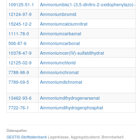
109125-51-1
Ammoniumbis(1-(3,5-dinitro-2-oxidophenylazo)-3-
12124-97-9
Ammoniumbromid
15245-12-2
Ammoniumcalciumnitrat
1111-78-0
Ammoniumcarbamat
506-87-6
Ammoniumcarbonat
10378-47-9
Ammoniumcer(IV)-sulfatdihydrat
12125-02-9
Ammoniumchlorid
7788-98-9
Ammoniumchromat
7789-09-5
Ammoniumdichromat
13462-93-6
Ammoniumdihydrogenarsenat
7722-76-1
Ammoniumdihydrogenphosphat
Datenquellen
GESTIS-Stoffdatenbank
Lagerklasse, Aggregatzustand, Brennbarkeit ·