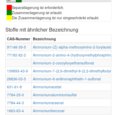
Separatlagerung ist erforderlich.
Zusammenlagerung ist erlaubt.
Die Zusammenlagerung ist nur eingeschränkt erlaubt.
Stoffe mit ähnlicher Bezeichnung
CAS-Nummer
Bezeichnung
97148-39-5
Ammonium-(Z)-alpha-methoxyimino-2-furylacetat
77182-82-2
Ammonium-2-amino-4-(hydroxymethylphosphinyl)b
Ammonium-2-cocoyloxyethansulfonat
139893-43-9
Ammonium-7-(2,6-dimethyl-8-(2,2-dimethylbutyryl
28836-03-5
Ammonium-8-anilinonaphthalin-1-sulfonat
631-61-8
Ammoniumacetat
7784-25-0
Ammoniumaluminiumsulfat
7784-44-3
Ammoniumarsenat
1863-63-4
Ammoniumbenzoat