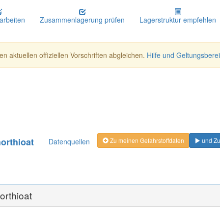
earbeiten
Zusammenlagerung prüfen
Lagerstruktur empfehlen
n aktuellen offiziellen Vorschriften abgleichen.
Hilfe und Geltungsbere
orthioat
Zu meinen Gefahrstoffdaten
und Zu
Datenquellen
orthioat