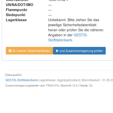
UN/NA/DOT/IMO
—
Flammpunkt
—
Siedepunkt
—
Lagerklasse
Unbekannt. Bitte ziehen Sie das
jeweilige Sicherheitsdatenblatt
heran oder prüfen Sie die näheren
Angaben in der
GESTIS-
Stoffdatenbank
.
Zu meinen Gefahrstoffdaten
und Zusammenlagerung prüfen
Datenquellen
GESTIS-Stoffdatenbank
Lagerklasse, Aggregatzustand, Brennbarkeit · 31.05.
Zusammenlagerungstabelle nach TRGS 510, Abschnitt 13.3 (Tabelle 12).