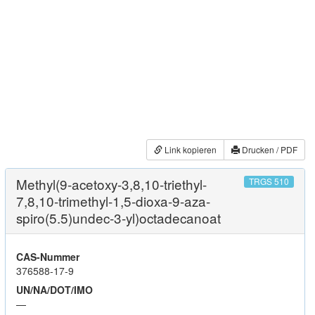
Link kopieren
Drucken / PDF
Methyl(9-acetoxy-3,8,10-triethyl-
TRGS 510
7,8,10-trimethyl-1,5-dioxa-9-aza-
spiro(5.5)undec-3-yl)octadecanoat
CAS-Nummer
376588-17-9
UN/NA/DOT/IMO
—