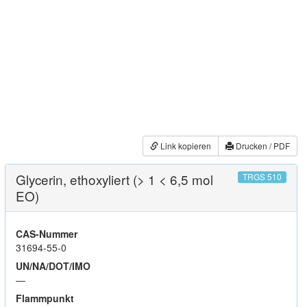
Link kopieren
Drucken / PDF
Glycerin, ethoxyliert (> 1 < 6,5 mol
TRGS 510
EO)
CAS-Nummer
31694-55-0
UN/NA/DOT/IMO
—
Flammpunkt