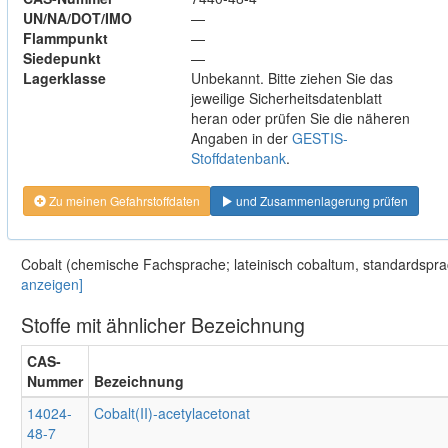
UN/NA/DOT/IMO
—
Flammpunkt
—
Siedepunkt
—
Lagerklasse
Unbekannt. Bitte ziehen Sie das
jeweilige Sicherheitsdatenblatt
heran oder prüfen Sie die näheren
Angaben in der
GESTIS-
Stoffdatenbank
.
Zu meinen Gefahrstoffdaten
und Zusammenlagerung prüfen
Cobalt (chemische Fachsprache; lateinisch cobaltum, standardspra
anzeigen]
Stoffe mit ähnlicher Bezeichnung
CAS-
Nummer
Bezeichnung
14024-
Cobalt(II)-acetylacetonat
48-7