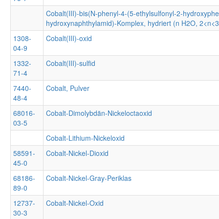
Cobalt(III)-bis(N-phenyl-4-(5-ethylsulfonyl-2-hydroxyphe
hydroxynaphthylamid)-Komplex, hydriert (n H2O, 2<n<3
1308-
Cobalt(III)-oxid
04-9
1332-
Cobalt(III)-sulfid
71-4
7440-
Cobalt, Pulver
48-4
68016-
Cobalt-Dimolybdän-Nickeloctaoxid
03-5
Cobalt-Lithium-Nickeloxid
58591-
Cobalt-Nickel-Dioxid
45-0
68186-
Cobalt-Nickel-Gray-Periklas
89-0
12737-
Cobalt-Nickel-Oxid
30-3