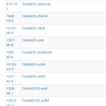
513-79-
Cobalt(II)-carbonat
1
7646-
Cobalt(II)-chlorid
79-9
10141-
Cobalt(II)-nitrat
05-6
1307-
Cobalt(II)-oxid
96-6
1560-
Cobalt(II)-propionat
69-6
10124-
Cobalt(II)-sulfat
43-3
1317-
Cobalt(II)-sulfid
42-6
1308-
Cobalt(II,III)-oxid
06-1
12015-
Cobalt(II,III)-sulfid
75-7