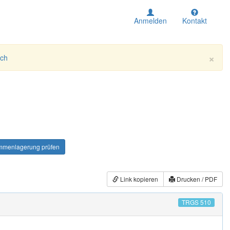
Anmelden
Kontakt
×
ich
menlagerung prüfen
Link kopieren
Drucken / PDF
TRGS 510