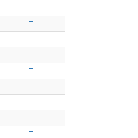
—
—
—
—
—
—
—
—
—