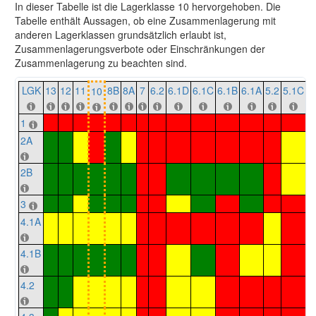
In dieser Tabelle ist die Lagerklasse 10 hervorgehoben. Die
Tabelle enthält Aussagen, ob eine Zusammenlagerung mit
anderen Lagerklassen grundsätzlich erlaubt ist,
Zusammenlagerungsverbote oder Einschränkungen der
Zusammenlagerung zu beachten sind.
LGK
13
12
11
8B
8A
7
6.2
6.1D
6.1C
6.1B
6.1A
5.2
5.1C
5
10
1
2A
2B
3
4.1A
4.1B
4.2