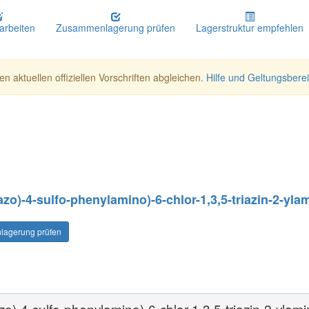
earbeiten
Zusammenlagerung prüfen
Lagerstruktur empfehlen
n aktuellen offiziellen Vorschriften abgleichen.
Hilfe und Geltungsbere
zo)-4-sulfo-phenylamino)-6-chlor-1,3,5-triazin-2-yla
agerung prüfen
zo)-4-sulfo-phenylamino)-6-chlor-1,3,5-triazin-2-ylami