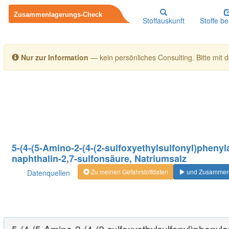
Stoffauskunft
Stoffe b
Nur zur Information
— kein persönliches Consulting. Bitte mit de
5-(4-(5-Amino-2-(4-(2-sulfoxyethylsulfonyl)phenyla
naphthalin-2,7-sulfonsäure, Natriumsalz
Zu meinen Gefahrstoffdaten
und Zusammenl
Datenquellen
5-(4-(5-Amino-2-(4-(2-sulfoxyethylsulfonyl)phenyla