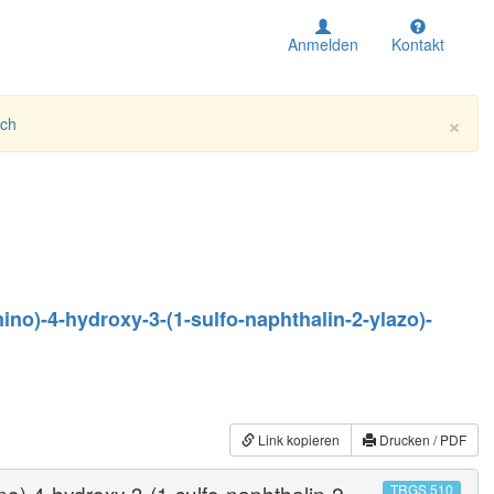
Anmelden
Kontakt
×
ich
mino)-4-hydroxy-3-(1-sulfo-naphthalin-2-ylazo)-
Link kopieren
Drucken / PDF
no)-4-hydroxy-3-(1-sulfo-naphthalin-2-
TRGS 510