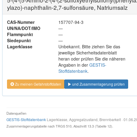
ylazo)-naphthalin-2,7-sulfonsäure, Natriumsalz
CAS-Nummer
157707-94-3
UN/NA/DOT/IMO
—
Flammpunkt
—
Siedepunkt
—
Lagerklasse
Unbekannt. Bitte ziehen Sie das
jeweilige Sicherheitsdatenblatt
heran oder prüfen Sie die näheren
Angaben in der
GESTIS-
Stoffdatenbank
.
Zu meinen Gefahrstoffdaten
und Zusammenlagerung prüfen
Datenquellen
GESTIS-Stoffdatenbank
Lagerklasse, Aggregatzustand, Brennbarkeit · 01.06.
Zusammenlagerungstabelle nach TRGS 510, Abschnitt 13.3 (Tabelle 12).