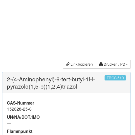
Link kopieren
Drucken / PDF
2-(4-Aminophenyl)-6-tert-butyl-1H-
TRGS 510
pyrazolo(1,5-b)(1,2,4)triazol
CAS-Nummer
152828-25-6
UN/NA/DOT/IMO
—
Flammpunkt