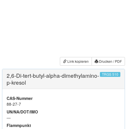
Link kopieren
Drucken / PDF
2,6-Di-tert-butyl-alpha-dimethylamino-
TRGS 510
p-kresol
CAS-Nummer
88-27-7
UN/NA/DOT/IMO
—
Flammpunkt