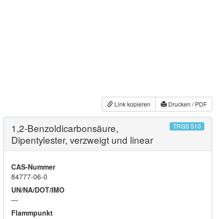
Link kopieren
Drucken / PDF
1,2-Benzoldicarbonsäure,
TRGS 510
Dipentylester, verzweigt und linear
CAS-Nummer
84777-06-0
UN/NA/DOT/IMO
—
Flammpunkt