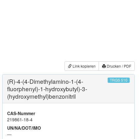
Link kopieren
Drucken / PDF
(R)-4-(4-Dimethylamino-1-(4-
TRGS 510
fluorphenyl)-1-hydroxybutyl)-3-
(hydroxymethyl)benzonitril
CAS-Nummer
219861-18-4
UN/NA/DOT/IMO
—